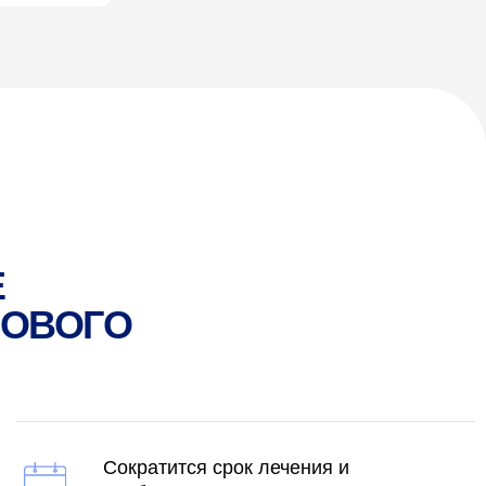
ократится срок лечения и
еабилитации
йдет отечность
овысится иммунитет
скорится обмен
еществ