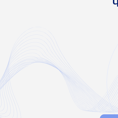
Физиотерап
такими ка
свето