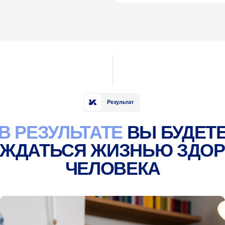
ЧЕЛОВЕКА
С
р
У
П
У
в