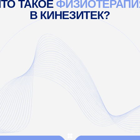
ия — это воздействие на организм физическими факторами,
к электрические импульсы, ультразвук, магнитное поле или
вые волны. Метод ускоряет процесс выздоровления и
реабилитации пациента.