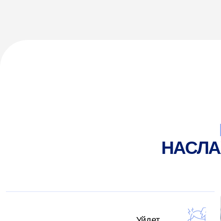
Уйдет
боль
Прекратится
воспалительный процесс
Активизируется
кровообращение
Ускорится
заживление тканей